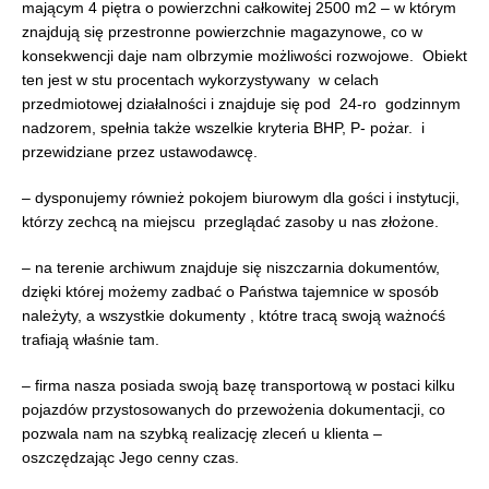
mającym 4 piętra o powierzchni całkowitej 2500 m2 – w którym
znajdują się przestronne powierzchnie magazynowe, co w
konsekwencji daje nam olbrzymie możliwości rozwojowe. Obiekt
ten jest w stu procentach wykorzystywany w celach
przedmiotowej działalności i znajduje się pod 24-ro godzinnym
nadzorem, spełnia także wszelkie kryteria BHP, P- pożar. i
przewidziane przez ustawodawcę.
– dysponujemy również pokojem biurowym dla gości i instytucji,
którzy zechcą na miejscu przeglądać zasoby u nas złożone.
– na terenie archiwum znajduje się niszczarnia dokumentów,
dzięki której możemy zadbać o Państwa tajemnice w sposób
należyty, a wszystkie dokumenty , któtre tracą swoją ważnoćś
trafiają właśnie tam.
– firma nasza posiada swoją bazę transportową w postaci kilku
pojazdów przystosowanych do przewożenia dokumentacji, co
pozwala nam na szybką realizację zleceń u klienta –
oszczędzając Jego cenny czas.