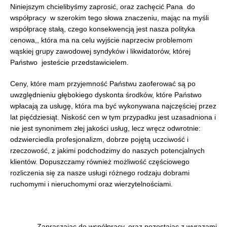
Niniejszym chcielibyśmy zaprosić, oraz zachęcić Pana do
współpracy w szerokim tego słowa znaczeniu, mając na myśli
współpracę stałą, czego konsekwencją jest nasza polityka
cenowa,, która ma na celu wyjście naprzeciw problemom
wąskiej grupy zawodowej syndyków i likwidatorów, której
Państwo jesteście przedstawicielem.
Ceny, które mam przyjemność Państwu zaoferować są po
uwzględnieniu głębokiego dyskonta środków, które Państwo
wpłacają za usługę, która ma być wykonywana najczęściej przez
lat pięćdziesiąt. Niskość cen w tym przypadku jest uzasadniona i
nie jest synonimem złej jakości usług, lecz wręcz odwrotnie:
odzwierciedla profesjonalizm, dobrze pojętą uczciwość i
rzeczowość, z jakimi podchodzimy do naszych potencjalnych
klientów. Dopuszczamy również możliwość częściowego
rozliczenia się za nasze usługi różnego rodzaju dobrami
ruchomymi i nieruchomymi oraz wierzytelnościami.
Zapraszając do współpracy, oraz pozostając z wyrazami